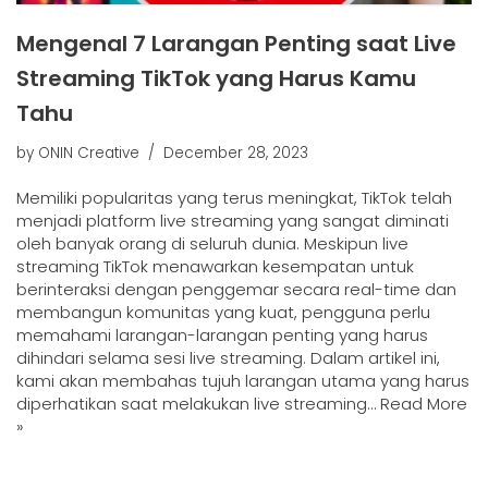
Mengenal 7 Larangan Penting saat Live
Streaming TikTok yang Harus Kamu
Tahu
by
ONIN Creative
December 28, 2023
Memiliki popularitas yang terus meningkat, TikTok telah
menjadi platform live streaming yang sangat diminati
oleh banyak orang di seluruh dunia. Meskipun live
streaming TikTok menawarkan kesempatan untuk
berinteraksi dengan penggemar secara real-time dan
membangun komunitas yang kuat, pengguna perlu
memahami larangan-larangan penting yang harus
dihindari selama sesi live streaming. Dalam artikel ini,
kami akan membahas tujuh larangan utama yang harus
diperhatikan saat melakukan live streaming…
Read More
»