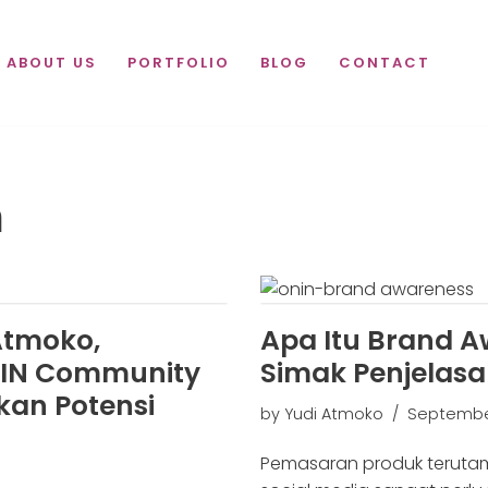
ABOUT US
PORTFOLIO
BLOG
CONTACT
m
Atmoko,
Apa Itu Brand 
IN Community
Simak Penjelas
kan Potensi
by
Yudi Atmoko
September
Pemasaran produk terutama