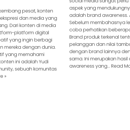
social media sangat perl
aspek yang mendukungnya
rkembang pesat, konten
adalah brand awareness. 
 ekspresi dan media yang
Sebelum membahasnya lebi
ng. Dari konten di media
coba perhatikan beberapa
tform-platform digital
Brand produk terkenal te
eatif yang ingin berbagi
pelanggan dan nilai tamba
an mereka dengan dunia.
dengan brand lainnya de
atif yang memahami
sama. Ini merupakan hasil 
 konten ini adalah Yudi
awareness yang…
Read Mo
munity, sebuah komunitas
e »