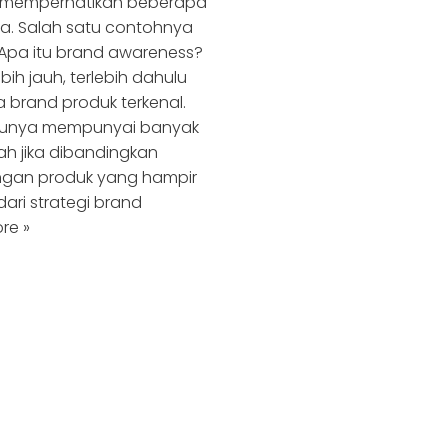
u memperhatikan beberapa
. Salah satu contohnya
Apa itu brand awareness?
h jauh, terlebih dahulu
 brand produk terkenal.
ntunya mempunyai banyak
h jika dibandingkan
ngan produk yang hampir
dari strategi brand
re »