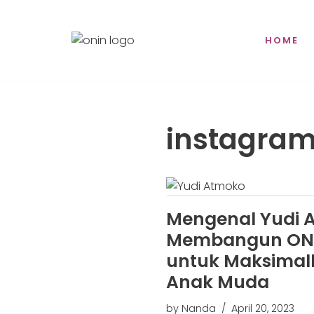
content
Skip
HOME
to
content
instagra
Mengenal Yudi 
Membangun ON
untuk Maksimal
Anak Muda
by
Nanda
April 20, 2023